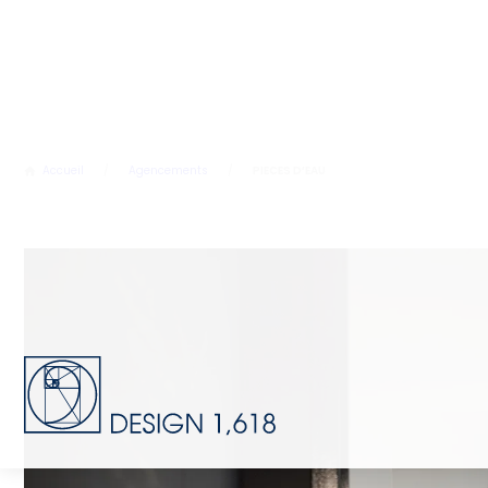
Accueil
/
Agencements
/
PIECES D’EAU