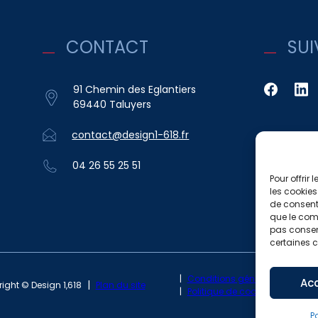
CONTACT
SUI
91 Chemin des Eglantiers
69440 Taluyers
contact@design1-618.fr
04 26 55 25 51
Pour offrir
les cookies
de consenti
que le comp
pas consent
certaines c
Conditions générales de fon
Ac
ight © Design 1,618
Plan du site
Politique de cookies (UE)
P