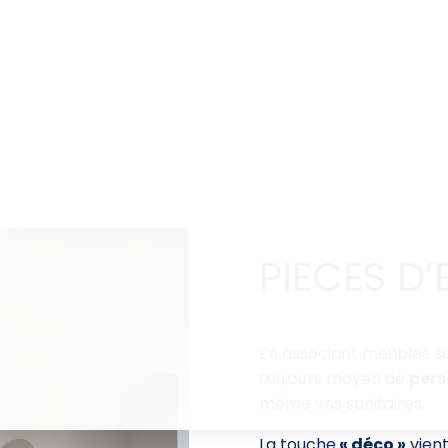
PIECES D’
En associant meubles s
toujours moyen de
pers
même vos sanitaires.
La touche
« déco »
vient