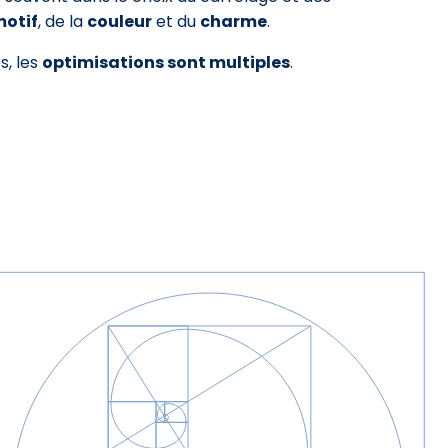
otif
, de la
couleur
et du
charme
.
s, les
optimisations sont multiples
.