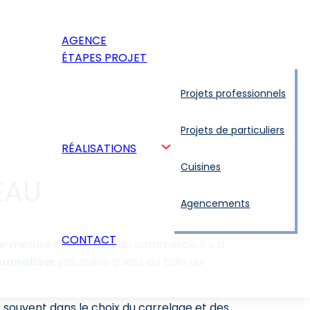
AGENCE
ÉTAPES PROJET
Projets professionnels
Projets de particuliers
RÉALISATIONS
Cuisines
EAU
Agencements
CONTACT
ur mesure et meubles du commerce, il y a
onnaliser
vos salles d’eau, de bain ou
 souvent dans le choix du carrelage et des