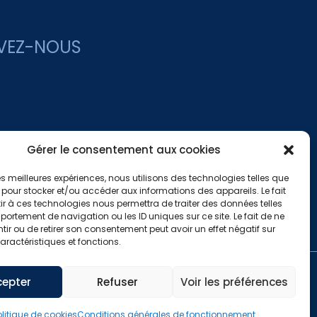
VEZ-NOUS
Gérer le consentement aux cookies
 les meilleures expériences, nous utilisons des technologies telles que
 pour stocker et/ou accéder aux informations des appareils. Le fait
r à ces technologies nous permettra de traiter des données telles
ortement de navigation ou les ID uniques sur ce site. Le fait de ne
ir ou de retirer son consentement peut avoir un effet négatif sur
aractéristiques et fonctions.
ctionnement
cepter
Refuser
Voir les préférences
olitique de cookies
Conditions générales de fonctionnement