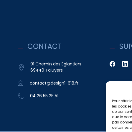
CONTACT
SUI
91 Chemin des Eglantiers
69440 Taluyers
contact@design1-618.fr
04 26 55 25 51
Pour offrir
les cookies
de consenti
que le comp
pas consent
certaines c