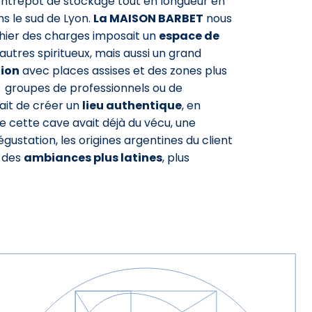
ntrepôt de stockage tout en longueur en
s le sud de Lyon.
La MAISON BARBET
nous
ahier des charges imposait un
espace de
 autres spiritueux, mais aussi un grand
ion
avec places assises et des zones plus
 groupes de professionnels ou de
était de créer un
lieu authentique
, en
e cette cave avait déjà du vécu, une
dégustation, les origines argentines du client
s des
ambiances plus latines
, plus