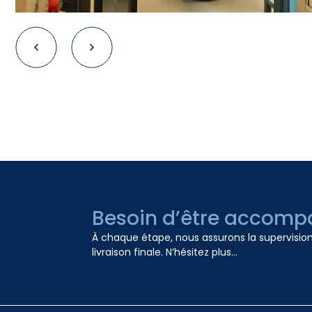
Besoin d’être accompa
À chaque étape, nous assurons la supervision, 
livraison finale. N’hésitez plus...