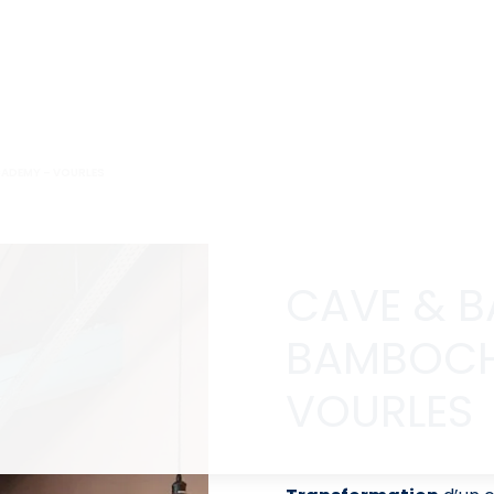
CADEMY – VOURLES
CAVE & B
BAMBOCH
VOURLES