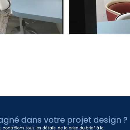
gné dans votre projet design ?
contrôlons tous les détails, de la prise du brief à la