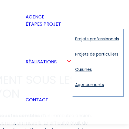
AGENCE
ÉTAPES PROJET
Projets professionnels
Projets de particuliers
RÉALISATIONS
Cuisines
ENT SOUS LES
Agencements
LYON
CONTACT
sous les combles
d’un immeuble ancien,
oraire, en meublé. La difficulté était de