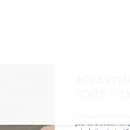
 LYON
APPARTEM
TOITS – 
Aménagement d’un T3
pour de la location temp