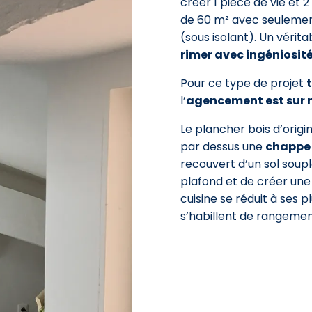
créer 1 pièce de vie et
de 60 m² avec seulemen
(sous isolant). Un vérit
rimer avec ingéniosit
Pour ce type de projet
l’
agencement est sur 
Le plancher bois d’origin
par dessus une
chappe
recouvert d’un sol soupl
plafond et de créer une
cuisine se réduit à ses p
s’habillent de rangemen