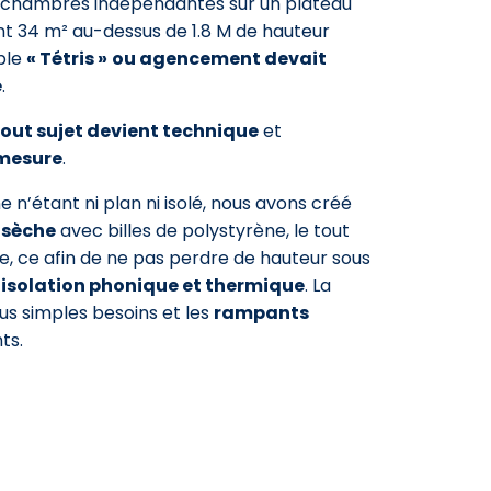
 2 chambres indépendantes sur un plateau
t 34 m² au-dessus de 1.8 M de hauteur
able
« Tétris »
ou agencement devait
é
.
tout sujet devient technique
et
mesure
.
e n’étant ni plan ni isolé, nous avons créé
 sèche
avec billes de polystyrène, le tout
e, ce afin de ne pas perdre de hauteur sous
isolation phonique et thermique
. La
lus simples besoins et les
rampants
ts.